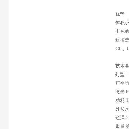
优势
体积
出色
遥控
CE、
技术
灯型 
灯平均
微光 65
功耗 1
外形尺寸
色温 3
重量 约