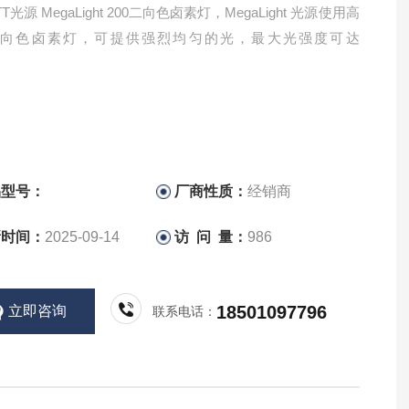
T光源 MegaLight 200二向色卤素灯，MegaLight 光源使用高
二向色卤素灯，可提供强烈均匀的光，最大光强度可达
。
品型号：
厂商性质：
经销商
新时间：
2025-09-14
访 问 量：
986
18501097796
立即咨询
联系电话：