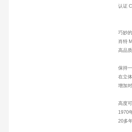
认证 CE
巧妙
肖特 
高品
保持
在立
增加
高度
197
20多