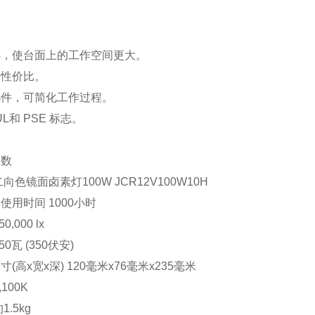
小，使台面上的工作空间更大。
的性价比。
选件，可简化工作过程。
UL和 PSE 标志。
参数
二向色镜面卤素灯100W JCR12V100W10H
使用时间 1000小时
0,000 lx
50瓦 (350伏安)
(高x宽x深) 120毫米x76毫米x235毫米
,100K
1.5kg