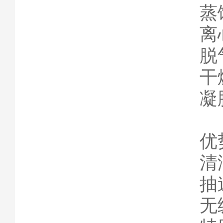
蒸
离
脱
干
凝
优
清
抽
无