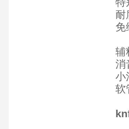
特
耐
免
辅
消
小
软
k