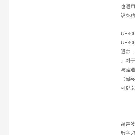
也适
设备
UP4
UP4
通常，
。对
与流通
（最终
可以
超声波处
数字超