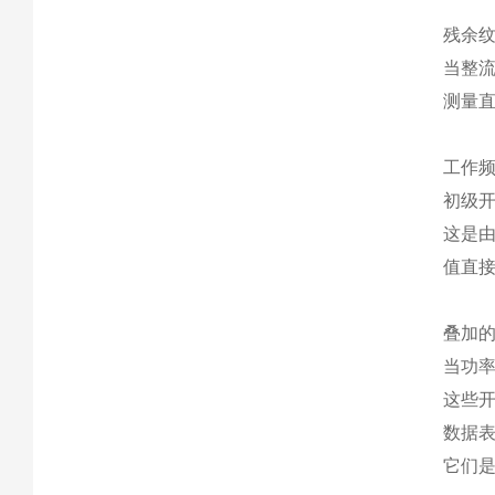
残余纹波
当整流
测量
工作
初级
这是
值直
叠加
当功
这些
数据表
它们是