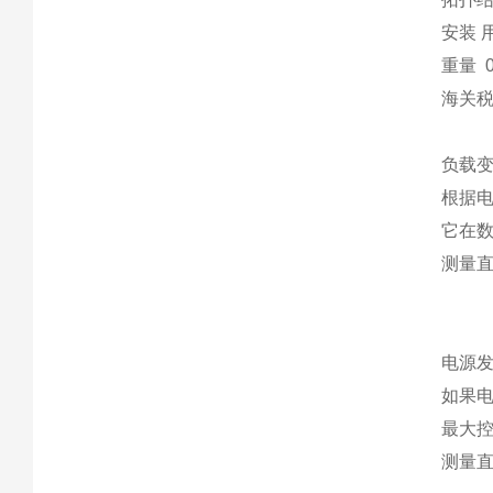
安装 用
重量 0
海关税号
负载
根据
它在数
测量
电源
如果电
最大
测量