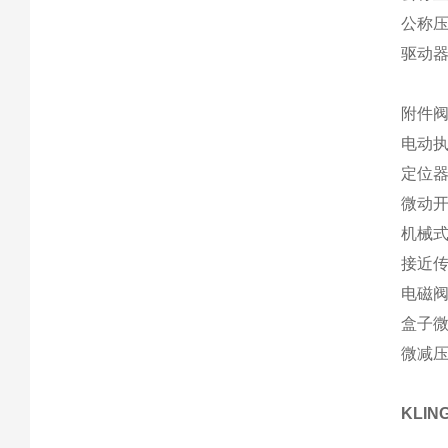
公称压
驱动器 
附件
电动
定位
微动
机械
接近
电磁
盒子
微减
KLI