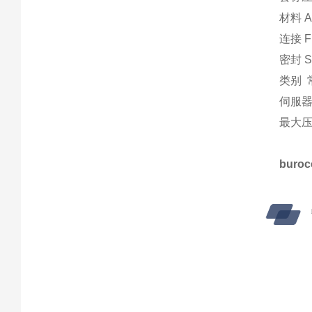
材料 AIS
连接 F
密封 S
类别 常
伺服器 
最大压差
buro