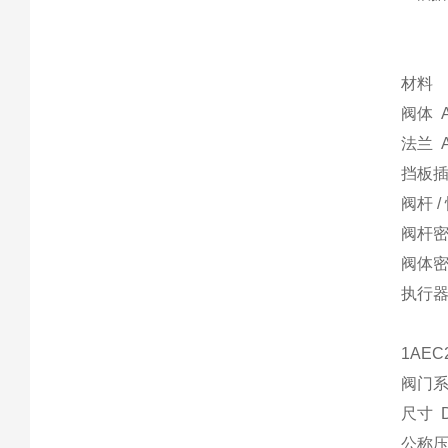
材料
阀体 AI
法兰 AI
挡板插件 
阀杆 / 
阀杆密
阀体密封
执行器
1AE
阀门系列
尺寸 D
公称压