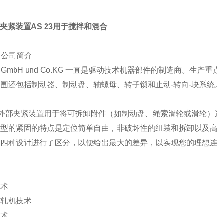
we夹紧装置AS 23用于搅拌和混合
e 公司简介
we GmbH und Co.KG 一直是驱动技术机器部件的制造商。生
围还包括制动器、制动盘、轴螺母、转子锁和止动-转向-块系统
型外部夹紧装置用于将可拆卸附件（如制动盘、绳索滑轮或滑轮
类型的紧固的特点是定位简单自由，非破坏性的组装和拆卸以及
下四种设计进行了区分，
以便给出最大的差异，以实现您的理想
技术
和轧机技术
技术