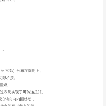
）。
至 70%）分布在圆周上。
间隙桥接。
扭矩。
。这表明实现了可传递扭矩。
再沿轴向向内圈移动，