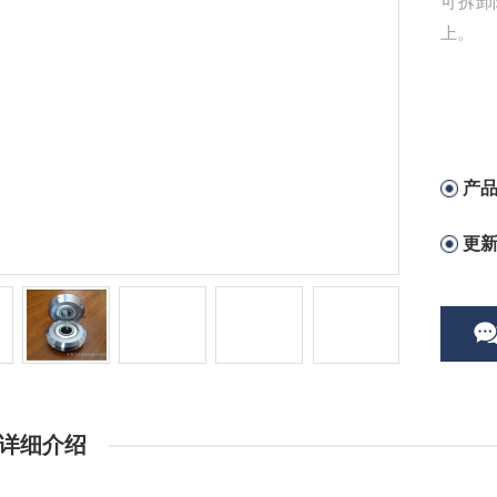
可拆卸
上。
产
更
详细介绍