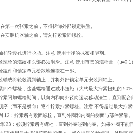
，在第一次张紧之前，不得拆卸外部锁定装置。
，在安装机器轴之前，请勿拧紧紧固螺栓。
轴和轮毂孔进行脱脂。注意 使用干净的抹布和溶剂。
紧螺栓的螺纹和头部必须润滑。注意 使用市售的螺栓膏 （μ=0.1
螺栓组件和锁定单元松散地连接在一起。
安装轴或将轮毂滑到轴上，并将外部锁定单元安装到轴上。
紧四个螺栓，这些螺栓通过减小扭矩（大约最大拧紧扭矩的 50% 
在拧紧附加螺栓期间，以向内和向外径向运动移动法兰，直到配合
顺序（而不是横向）逐个拧紧拧紧螺栓。注意 不得超过最大拧紧
列 12：拧紧所有紧固螺栓，直到外圈和内圈的侧面与部件紧靠
2和23：必须拧紧所有螺栓，直到外圈碰到内圈。如果外圈不能