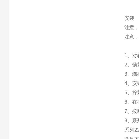
安装
注意
注意
1、对
2、锁
3、
4、
5、拧
6、
7、按
8、系
系列2