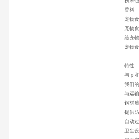
粉末
香料
宠物
宠物
给宠
宠物
特性
与 p
我们的
与运输产
钢材质
提供
自动
卫生