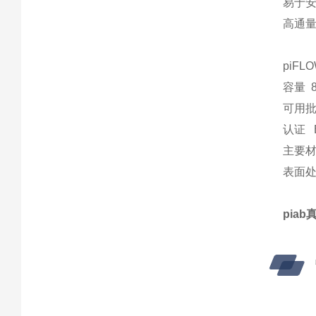
易于
高通
piFL
容量 8 
可用批量
认证 E
主要材料
表面处理
pia