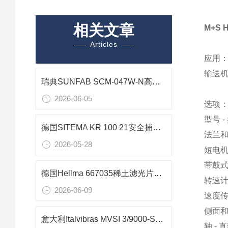
相关文章
M+S 
Articles
应用
输送机
瑞典SUNFAB SCM-047W-N高压柱塞马达在油气行业的应用技术解析
2026-06-05
选项
型号 
德国SITEMA KR 100 21安全捕手：大型升降平台220kN重载防坠核心装置
法兰
2026-05-28
短电
带鼓
德国Hellma 667035稀土滤光片：201–250 nm紫外波长精度校准标准
转速
2026-06-09
速度
侧面
意大利Italvibras MVSI 3/9000-S02粉尘防爆振动电机技术解析
轴 -