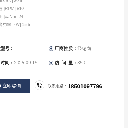
排量 [cm3/rev] 80,5
最高转速 [RPM] 810
最高扭矩 [daNm] 24
最大输出功率 [kW] 15,5
品型号：
厂商性质：
经销商
新时间：
2025-09-15
访 问 量：
850
18501097796
立即咨询
联系电话：