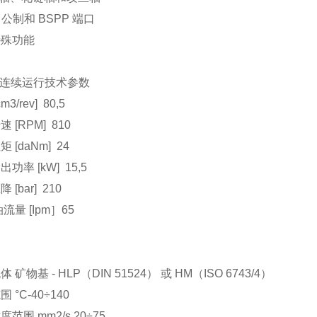
、公制和 BSPP 端口
特殊功能
80连续运行技术参数
m3/rev] 80,5
 [RPM] 810
 [daNm] 24
功率 [kW] 15,5
 [bar] 210
流量 [Ipm］65
：
 矿物基 - HLP（DIN 51524） 或 HM（ISO 6743/4）
 °C-40÷140
范围 mm2/s 20÷75