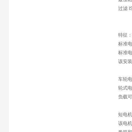
过滤 
特征
标准
标准
该安
车轮
轮式
负载
短电
该电