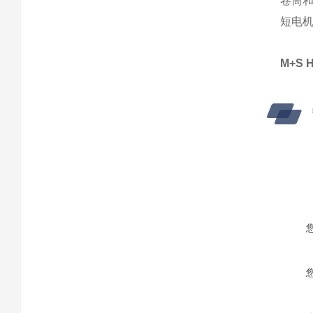
卷筒
短电
M+S 