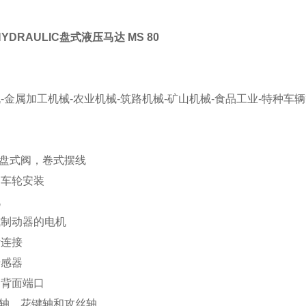
HYDRAULIC盘式液压马达 MS 80
：
-金属加工机械-农业机械-筑路机械-矿山机械-食品工业-特种车
：
- 盘式阀，卷式摆线
和车轮安装
机
式制动器的电机
计连接
传感器
和背面端口
 直轴、花键轴和攻丝轴