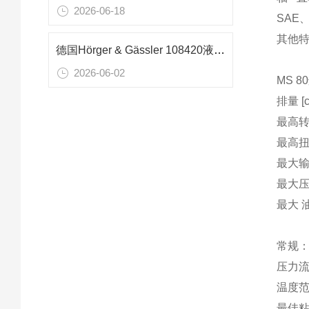
2026-06-18
SAE
其他
德国Hörger & Gässler 108420液压磁性测量表座：精密测量的稳固核心
2026-06-02
MS 
排量 [c
最高转速
最高扭矩
最大输出
最大压降
最大 油
常规
压力流体
温度范围
最佳粘度