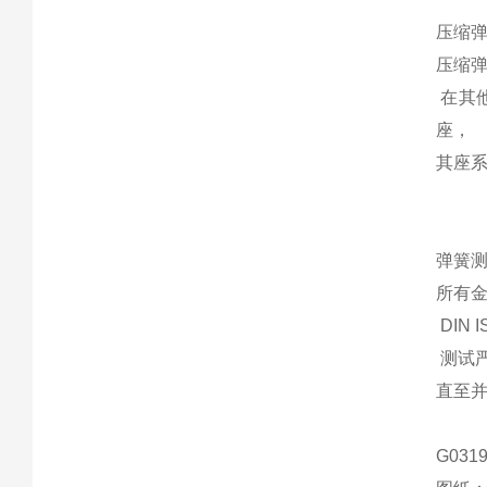
压缩
压缩弹
在其他
座，
其座系数
弹簧
所有金
DIN 
测试严
直至并
G031