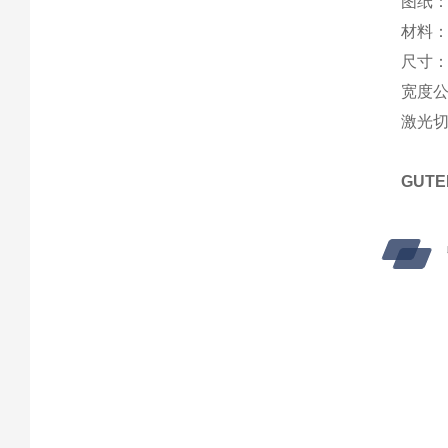
图纸：C
材料：
尺寸：1
宽度公
激光
GUT