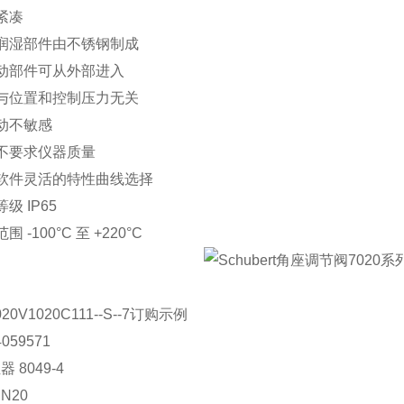
计紧凑
有润湿部件由不锈钢制成
活动部件可从外部进入
能与位置和控制压力无关
振动不敏感
气不要求仪器质量
过软件灵活的特性曲线选择
等级 IP65
围 -100°C 至 +220°C
/020V1020C111--S--7订购示例
059571
 8049-4
N20