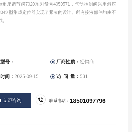
bert角座调节阀7020系列货号4059571，气动控制阀采用斜座
8049 型集成定位器实现了紧凑的设计。所有接液部件均由不
成。
品型号：
厂商性质：
经销商
新时间：
2025-09-15
访 问 量：
531
18501097796
立即咨询
联系电话：