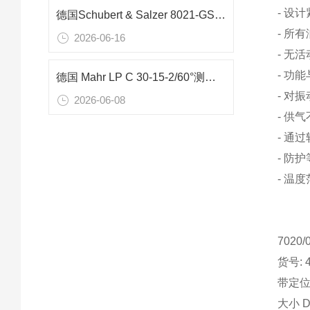
- 设
德国Schubert & Salzer 8021-GS1 DN50滑动阀在废气流量控制中的应用分析
- 所
2026-06-16
- 无
- 功
德国 Mahr LP C 30-15-2/60°测量臂：变速箱阀体精密检测核心工具
- 对
2026-06-08
- 供
- 通
- 防护
- 温度范
7020
货号: 4
带定位器
大小 D