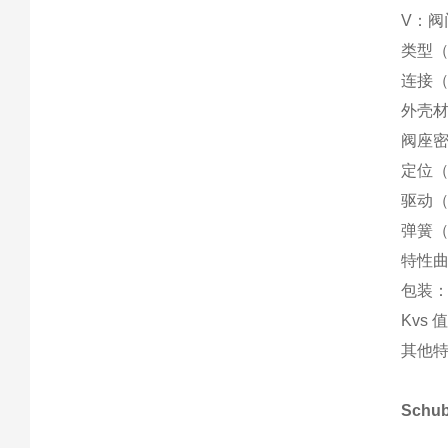
V：阀
类型（
连接（0
外壳材
阀座密
定位（
驱动（
弹簧（
特性曲
包装
Kvs 
其他特
Schu