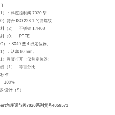
门
1）：斜座控制阀 7020 型
）符合 ISO 228-1 的管螺纹
料（2）：不锈钢 1.4408
封（0）：PTFE
C）：8049 型 4 线定位器。
1）：活塞 80 mm。
1）弹簧打开（仅带定位器）
线（1）：等百分比
：标准
值：100%
殊设计（S）
bert角座调节阀7020系列货号4059571