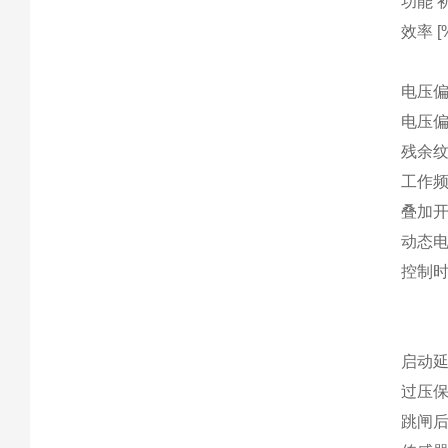
功能 
效率 [%
电压偏差随
电压偏差
残余纹波 
工作频率纹
叠加开关峰
动态电压偏
控制时间 
启动延迟
过压保护
跳闸后