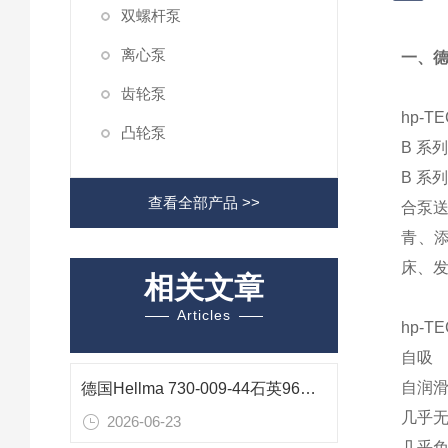
双螺杆泵
离心泵
一、德国
齿轮泵
hp-T
凸轮泵
B 系
B 
查看全部产品 >>
合泵
青、
床、
相关文章
Articles
hp-T
自吸
自润
德国Hellma 730-009-44石英96孔微孔板——医药研发高通量光谱检测精密耗材
几乎
2026-06-23
几乎