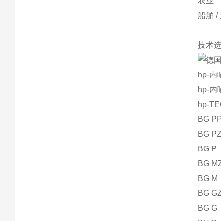
农业
船舶 /
技术
hp-
hp-
hp-T
BG P
BG P
BG P
BG M
BG M
BG G
BG G