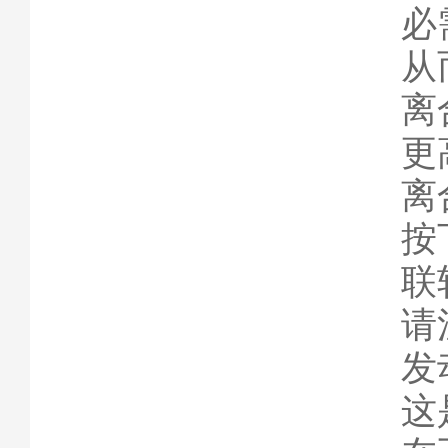
必
从
离
更
离
按
联
请
发
这