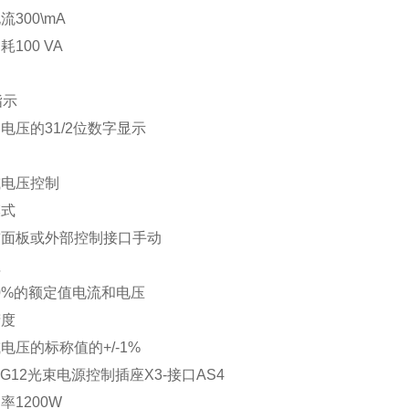
流300\mA
100 VA
指示
电压的31/2位数字显示
或电压控制
模式
前面板或外部控制接口手动
值
.100%的额定值电流和电压
精度
电压的标称值的+/-1%
 GG12光束电源控制插座X3-接口AS4
率1200W