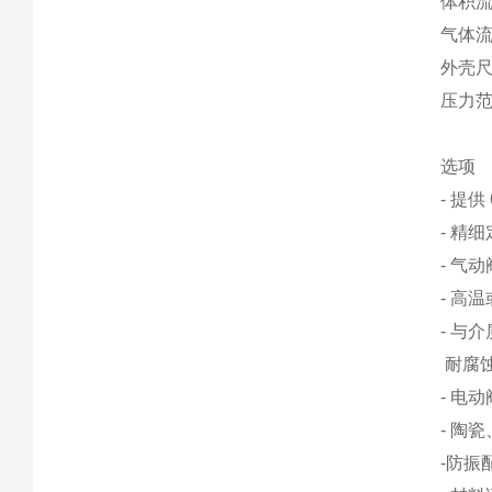
体积流量
气体流量
外壳尺寸
压力范围
选项
- 提
- 精细
- 气动阀
- 高温
- 与
耐腐蚀
- 电
- 陶
-防振