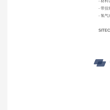
- 材
- 带
- 氢
SITE