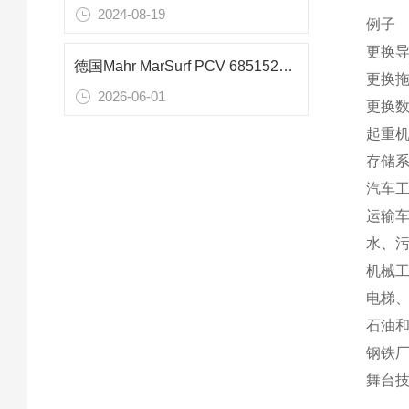
2024-08-19
例子
更换
德国Mahr MarSurf PCV 6851527探头臂：7mm小孔径精密轮廓测量专用技术解析
更换
2026-06-01
更换
起重
存储
汽车
运输
水、
机械
电梯
石油
钢铁
舞台