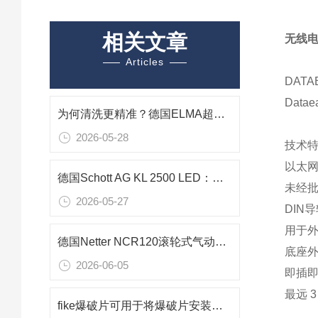
相关文章
无线电
Articles
DATA
Dat
为何清洗更精准？德国ELMA超声波清洗机可控超声空化结构的动态调控
2026-05-28
技术
以太网
德国Schott AG KL 2500 LED：免维护高精度冷光源
未经
2026-05-27
DIN
用于外
德国Netter NCR120滚轮式气动旋转振动器｜料仓专用快速启停破拱助流设备
底座外壳
2026-06-05
即插即
最远 
fike爆破片可用于将爆破片安装在压力容器或管道上