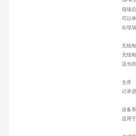
GPRS
现场
可以
在现
无线
无线电
适当
仓库
记录进
设备
适用