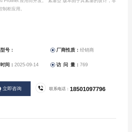
 Profinet 应用而开发。“紧凑型"版本由于其紧凑的设计，非
控制柜应用。
品型号：
厂商性质：
经销商
新时间：
2025-09-14
访 问 量：
769
18501097796
立即咨询
联系电话：