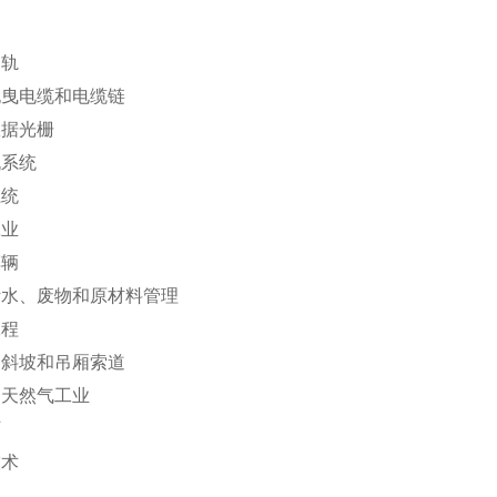
导轨
拖曳电缆和电缆链
数据光栅
机系统
系统
工业
车辆
污水、废物和原材料管理
工程
、斜坡和吊厢索道
和天然气工业
厂
技术