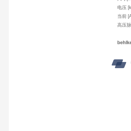
电压 [k
当前 [A
高压脉冲
beh