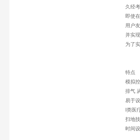
久经考
即使
用户友
并实
为了
特点
模拟控
排气 
易于设
I类医
扫地技
时间设定