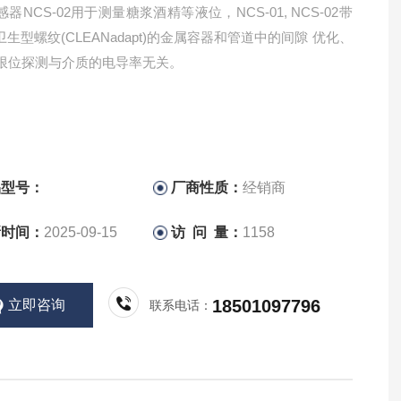
器NCS-02用于测量糖浆酒精等液位，NCS-01, NCS-02带
卫生型螺纹(CLEANadapt)的金属容器和管道中的间隙 优化、
限位探测与介质的电导率无关。
品型号：
厂商性质：
经销商
新时间：
2025-09-15
访 问 量：
1158
18501097796
立即咨询
联系电话：