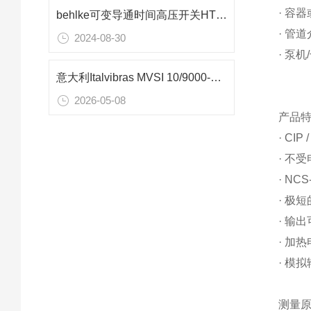
· 容
behlke可变导通时间高压开关HTS 651-03-LC
· 管
2024-08-30
· 泵
意大利Italvibras MVSI 10/9000-S02振动电机：400V重型振动筛的核心动力
2026-05-08
产品
· CI
· 不
· N
· 极短
· 输
· 加
· 模
测量