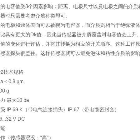
器的电容值受3个因素影响：距离、电极尺寸以及电极之间的介质
感器时只需要考虑介质种类即可。
器的电极和罐体表面可以被视为电容器，而介质则相当于绝缘液
相比具有更大的Dk值，因此当传感器被介质覆盖时电容值会上升
容值的变化进行评估，并将其转换为相应的开关顺序。这种工作
传感器探头覆盖住。这样传感器就可以避免泡沫和粘性介质的影
-02技术规格
 ≤ 0,8 µm
00 g
 最大10 ba
级 IP 69 K（带电气连接插头）IP 67（带电缆密封套）
...32 V DC
功能
作（传感器浸没：“高"）