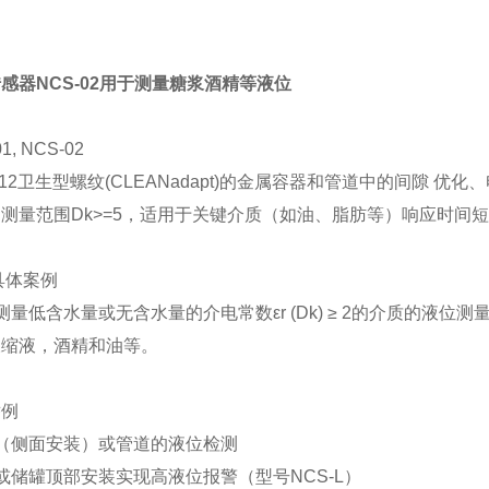
感器NCS-02用于测量糖浆酒精等液位
1, NCS-02
12卫生型螺纹(CLEANadapt)的金属容器和管道中的间隙 
测量范围Dk>=5，适用于关键介质（如油、脂肪等）响应时间
具体案例
于测量低含水量或无含水量的介电常数εr (Dk) ≥ 2的介质的液位
浓缩液，酒精和油等。
举例
器（侧面安装）或管道的液位检测
器或储罐顶部安装实现高液位报警（型号NCS-L）