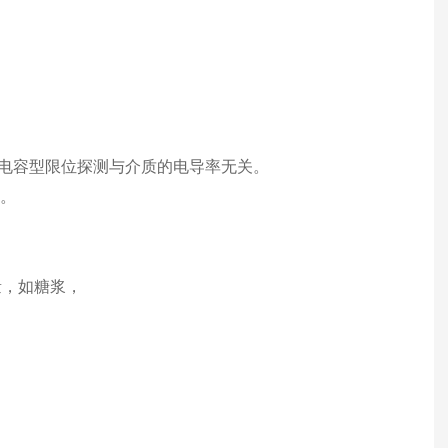
优化、电容型限位探测与介质的电导率无关。
短。
测量，如糖浆，