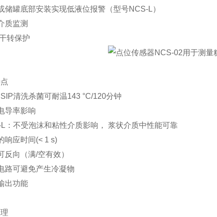
器或储罐底部安装实现低液位报警（型号NCS-L）
道介质监测
机/干转保护
特点
P / SIP清洗杀菌可耐温143 °C/120分钟
受电导率影响
CS-L：不受泡沫和粘性介质影响， 浆状介质中性能可靠
的响应时间(< 1 s)
出可反向（满/空有效）
热电路可避免产生冷凝物
拟输出功能
原理