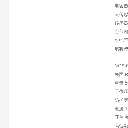
电容
式传
传感
空气
对电
质将
NCS
表面 Ra
重量 5
工作压力
防护等
电源 16
开关
高位动