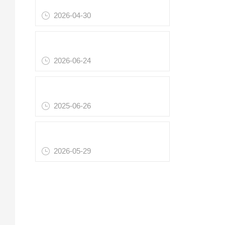
该
2026-04-30
平面磨削型德国Brandenburger S 4000® HT隔热板 注塑机高温工况专用
B
2026-06-24
安
减速机轴锥度标准规定概述
4
2025-06-26
寿
把控四大要素，发挥德国ELMA 超声波清洗机的最佳性能
获
2026-05-29
多
沉
可