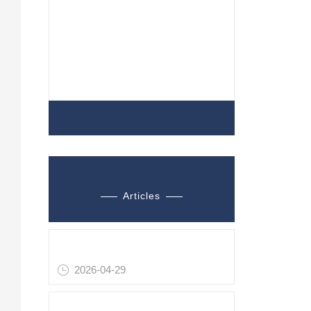
离心泵
齿轮泵
B
凸轮泵
查看全部产品 >>
B
S
相关文章
别
Articles
针
一
德国 Hellma 193nm 氟化钙单晶 半导体 DUV 光刻核心材料
的
2026-04-29
S
德国 ADL GS05/800 直流磁控管电源 0.5kW 真空镀膜专用电源