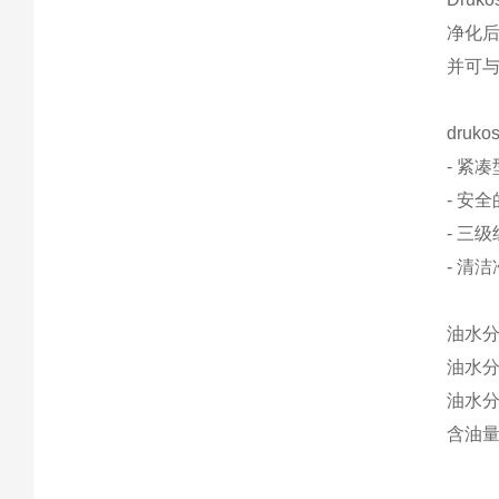
净化
并可
druk
- 紧
- 安
- 三
- 清
油水
油水分
油水
含油