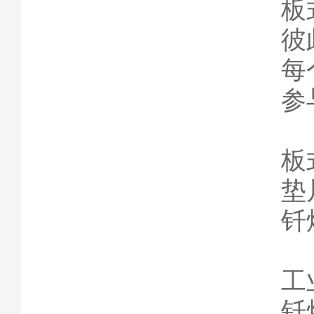
板
彼
每
参
板
垫
钎
工
钎