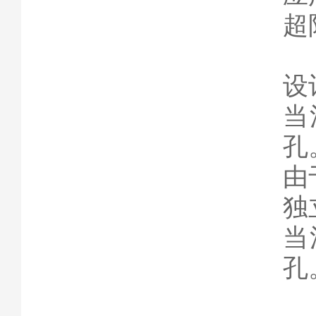
超
设
当
孔
由
独
当
孔