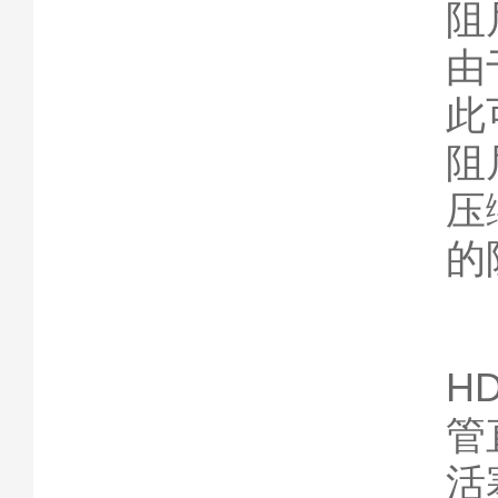
阻
由
此
阻
压
的
H
管
活