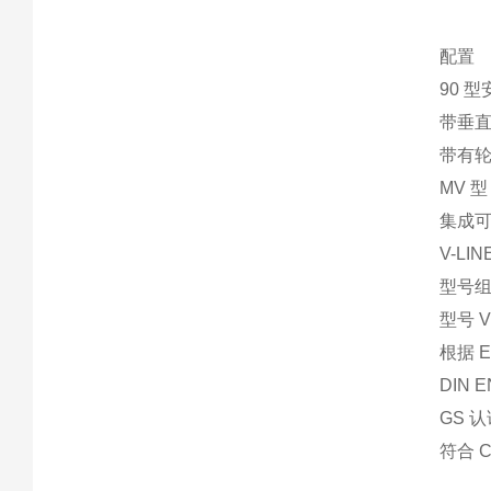
配置
90 
带垂
带有
MV 
集成
V-LI
型号组 
型号 V9
根据 E
DIN E
GS 
符合 