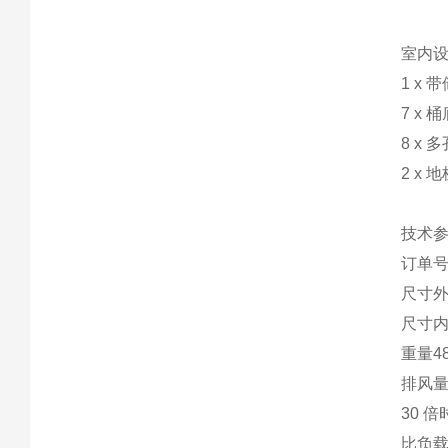
室内
1 x
7 x
8 x
2 x
技术
订单号4
尺寸外60
尺寸内50
重量4
排风量 
30 倍
比负载