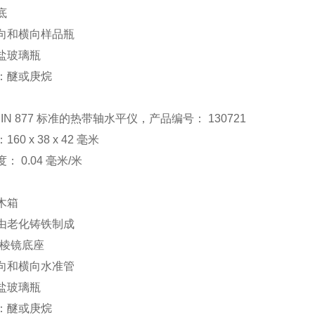
底
纵向和横向样品瓶
酸盐玻璃瓶
体：醚或庚烷
DIN 877 标准的热带轴水平仪，产品编号： 130721
160 x 38 x 42 毫米
度： 0.04 毫米/米
括木箱
壳由老化铸铁制成
0° 棱镜底座
纵向和横向水准管
酸盐玻璃瓶
体：醚或庚烷