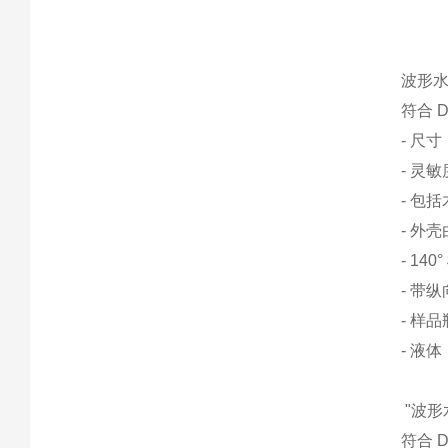
波形水平
符合 
- 尺寸：
- 灵敏
- 包
- 外
- 14
- 带
- 样
- 液
"波形水
符合 