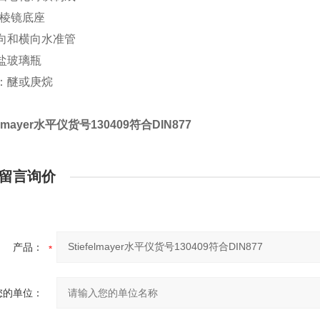
0° 棱镜底座
纵向和横向水准管
酸盐玻璃瓶
体：醚或庚烷
felmayer水平仪货号130409符合DIN877
留言询价
产品：
您的单位：