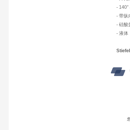
- 14
- 带
- 硅
- 液
Stie