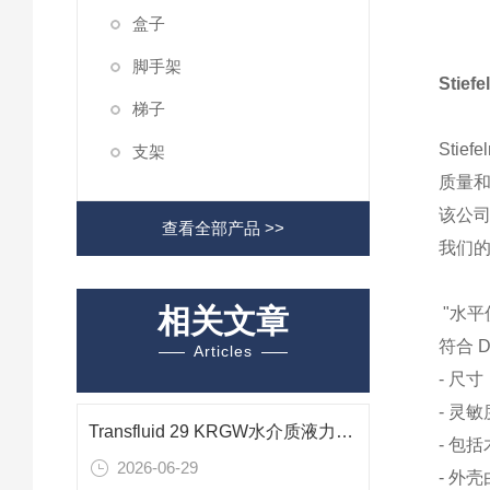
盒子
脚手架
Stie
梯子
Stief
支架
质量和进
该公司
查看全部产品 >>
我们的
相关文章
"水平仪
符合 D
Articles
- 尺寸：
- 灵敏
Transfluid 29 KRGW水介质液力耦合器在重载球磨机驱动系统中的应用
- 包
2026-06-29
- 外