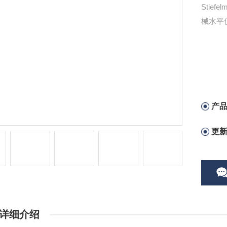
Stie
械水平仪
产
更
详细介绍