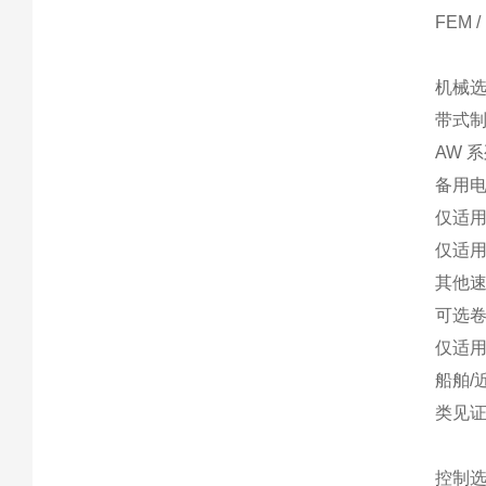
FEM /
机械
带式制
AW 
备用
仅适用
仅适用
其他
可选卷筒
仅适用
船舶/
类见
控制