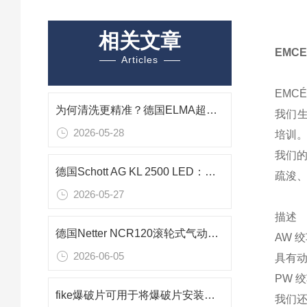
相关文章
EMC
Articles
EMCÉ
为何清洗更精准？德国ELMA超声波清洗机可控超声空化结构的动态调控
我们
2026-05-28
培训
我
们
德国Schott AG KL 2500 LED：免维护高精度冷光源
疏浚
2026-05-27
描述
德国Netter NCR120滚轮式气动旋转振动器｜料仓专用快速启停破拱助流设备
AW 
2026-06-05
具有
PW 
fike爆破片可用于将爆破片安装在压力容器或管道上
我们