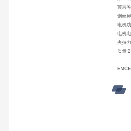
顶层卷筒
钢丝绳
电机功率
电机电压
夹持力 
质量 2
EMC