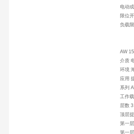
电动
限位
负载
AW 1
介质 
环境 
应用 
系列 
工作载荷极
层数 3
顶层提升
第一层牵
第一层速