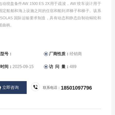
电动绞盘备件AW 1500 ES 2X用于疏浚，AW 绞车设计用于
固定船舶和海上设施之间的住宿和船到岸梯子和梯子。该系
 SOLAS 国际运输要求制造，具有动态和静态自制动蜗轮和
摇曲柄。
品型号：
厂商性质：
经销商
新时间：
2025-09-15
访 问 量：
489
18501097796
立即咨询
联系电话：