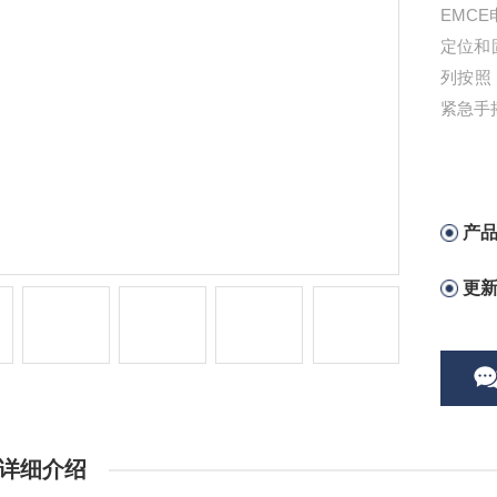
EMCE
定位和
列按照
紧急手
产
更
详细介绍