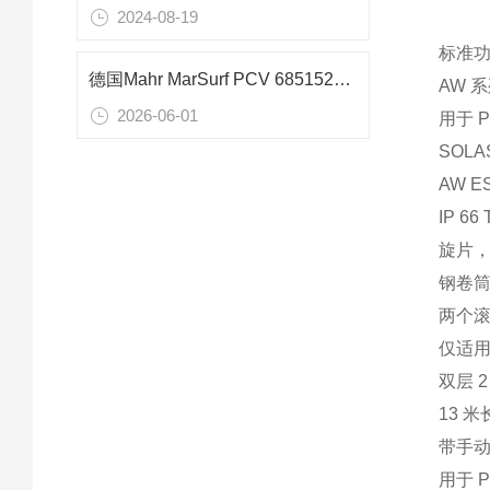
2024-08-19
标准
德国Mahr MarSurf PCV 6851527探头臂：7mm小孔径精密轮廓测量专用技术解析
AW 
2026-06-01
用于 
SOL
AW E
IP 
旋片，
钢卷
两个
仅适用
双层 2
13 
带手
用于 P