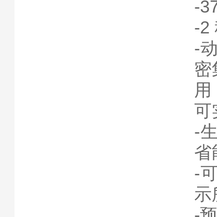
-3
-
-
密
用
可
-
省
-
示
-