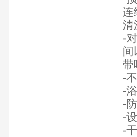
连
清
-
间
带
-
-
-
-
-