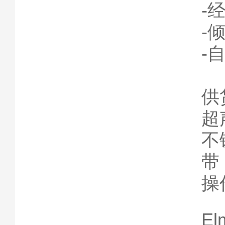
-
-
-
供
超
不
带
操
El