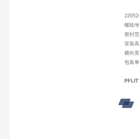
2205
螺纹/长
密封范围
安装高
横向宽度
包装单
PFL