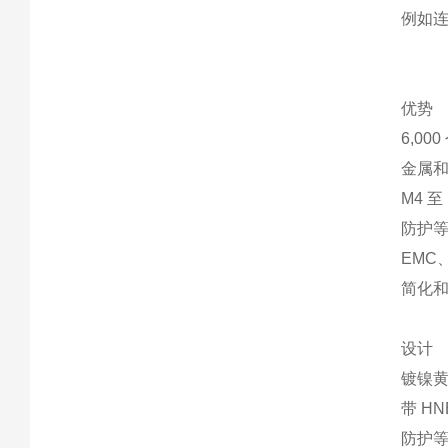
例如
优势
6,0
金属
M4 至
防护等级 
EMC
简化
设计
镀镍黄
带 HN
防护等级