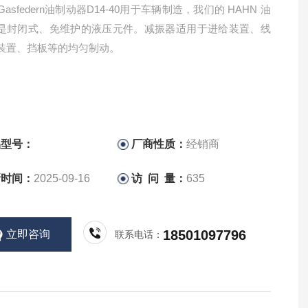
 Gasfedern油制动器D14-40用于车辆制造，我们的 HAHN 油
是封闭式、免维护的液压元件。减振器适用于进给装置、线
装置、挡板等的均匀制动。
品型号：
厂商性质：
经销商
新时间：
2025-09-16
访 问 量：
635
18501097796
立即咨询
联系电话：