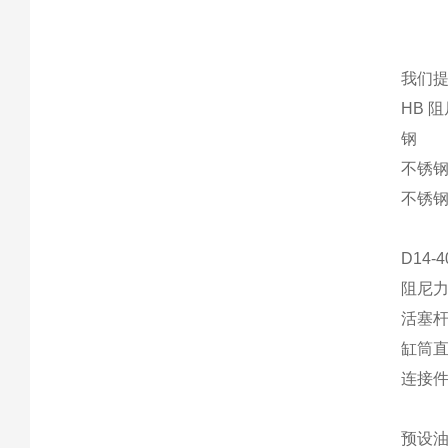
我们
HB 
钢
不锈钢 
不锈钢 
D14-
阻尼力 
活塞杆
缸筒直
连接件
预设