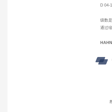
D 04-
级数
通过
HAHN