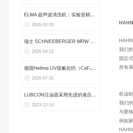
ELMA 超声波清洗机：实验室精密清洗与样品前处理的进口优选方案
HAHN
2026-02-28
HAH
瑞士 SCHNEEBERGER MRW 35-A 四列滚柱直线导轨技术解析
我们的
2026-04-22
固定式
所有系
德国Hellma UV级氟化钙（CaF₂）单晶：193–400nm紫外波段成像光学应用研究
2026-07-31
机油
LUBCON注油器采用先进的液压原理和控制技术
我们
2023-12-14
与要
例如
HAH