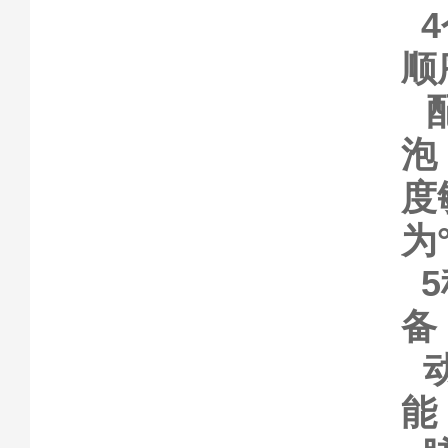
顺
配
泡
度
为°
5
备
动
能