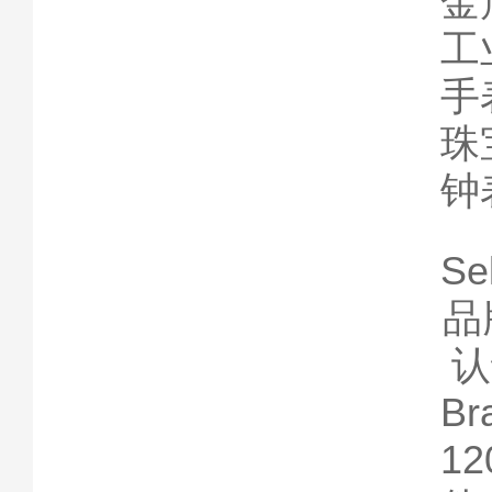
金
工
手
珠
钟
S
‌品
‌
‌B
12