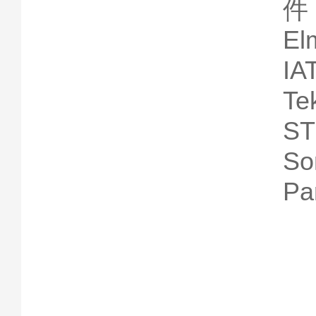
件
‌E
I
‌T
S
‌S
P