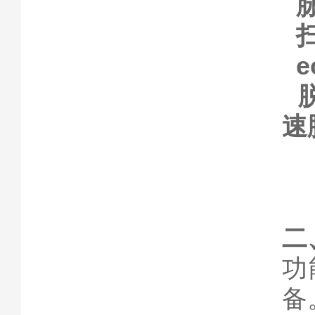
脉
扫
e
脱
速
二
功
备