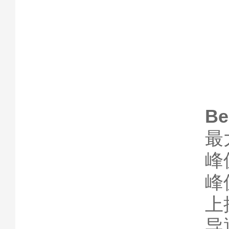
Be
最大
峰
峰
上
导通