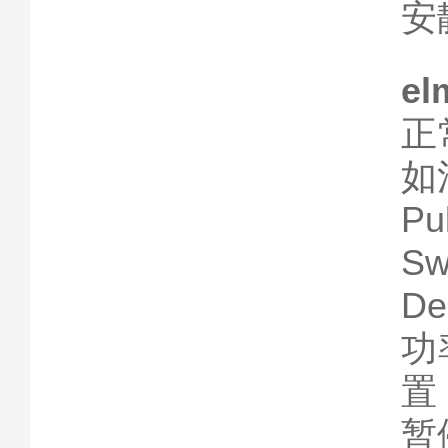
安
el
正
如
P
S
D
功
置
暂