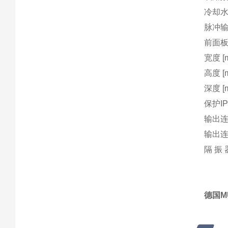
冷却
脉冲输
前面板
宽度 
高度 
深度 
保护
I
输出
输出
隔 振 
德国M