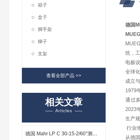
箱子
盒子
德国M
脚手架
MUE
梯子
MUE
统，工
支架
电极
全球
查看全部产品 >>
‌成立
197
相关文章
通过多
2023
Articles
‌生产
行业
德国 Mahr LP C 30-15-2/60°测量臂：变速箱阀体精密检测核心工具
从德国