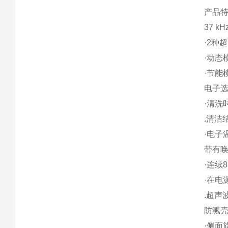
产品
37 k
·2种
·动态
·节能
电子选
·清洗
.清洁
·电子
带有
·连续
·在电
.超声
防溅
·侧面