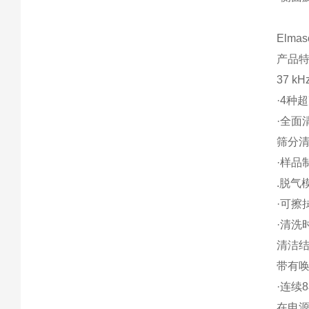
Elmas
产品
37 k
·4种
·全面
筛分
·样品
.脱气
·可擦
·清洗
清洁
带有
·连续
在电