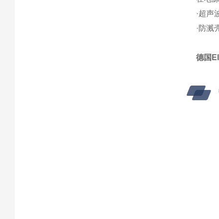
·超声
·防溅
德国E