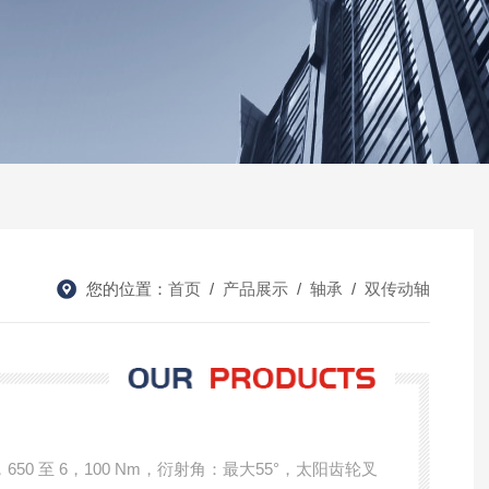
您的位置：
首页
/
产品展示
/
轴承
/
双传动轴
1，650 至 6，100 Nm，衍射角：最大55°，太阳齿轮叉