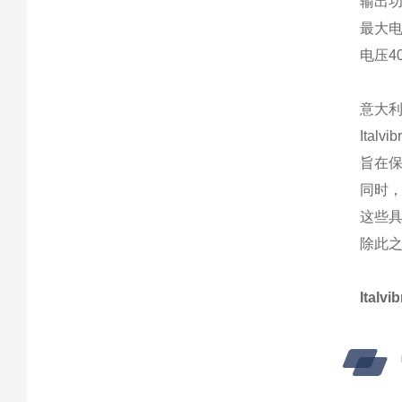
输出功率
最大电流
电压40
意大
Ita
旨在
同时
这些
除此之
Ital