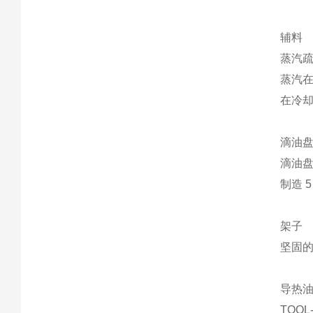
辅料
蒸汽
蒸汽
在冷
滴油
滴油盘
制造 
架子
坚固
导热
TOOL