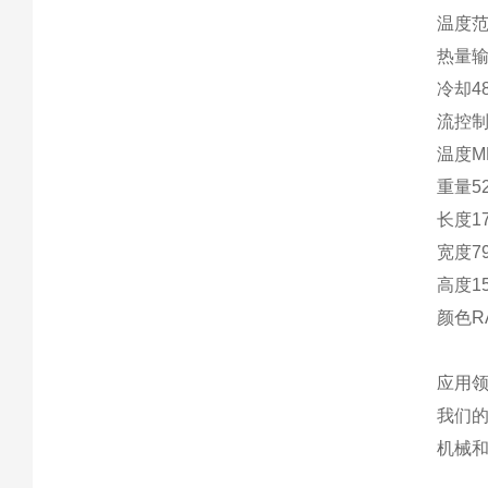
温度范
热量输
冷却4
流控
温度MP
重量52
长度17
宽度79
高度15
颜色RA
应用
我们
机械