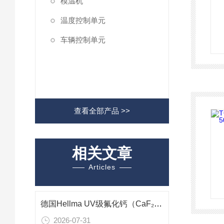
模温机
温度控制单元
车辆控制单元
查看全部产品 >>
相关文章
Articles
德国Hellma UV级氟化钙（CaF₂）单晶：193–400nm紫外波段成像光学应用研究
2026-07-31