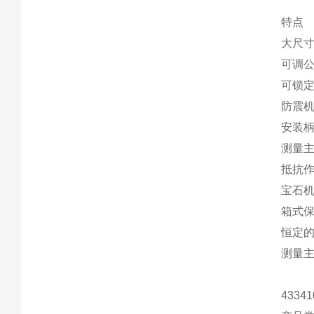
特点
大尺
可调
可锁
防震
安装
测量
抵抗
宝石
箱式
恒定
测量
4334