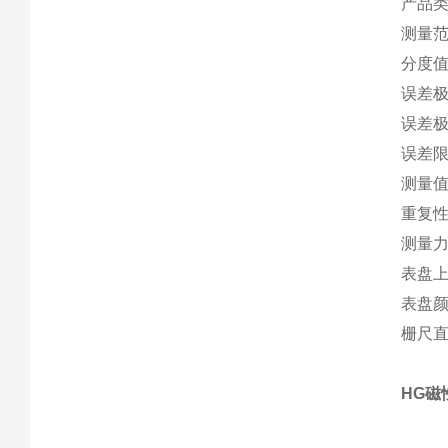
产品类
测量范围
分度值 
误差极限
误差极限
误差限值
测量值滞
重复性 
测量力
表盘上的
表盘
栅尺直
HG磁性