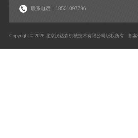
电机
联系电话：18501097796
分析仪
断路器
Copyright © 2026 北京汉达森机械技术有限公司版权所有
备案号
泵
指示器
变送器
测量仪
润滑器
联轴器
真空计
输送机
控制单元
弹簧
活塞