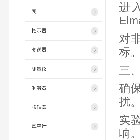
进
泵
El
指示器
对
标‌
变送器
‌三
测量仪
确
润滑器
扰‌
联轴器
实
真空计
响‌