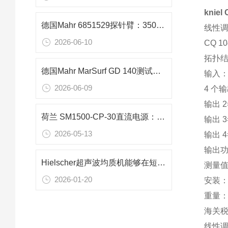
knie
德国Mahr 6851529探针臂：350mm长行程深腔测量专用精密组件
线性调
2026-06-10
CQ 
拓扑
德国Mahr MarSurf GD 140测试仪：粗糙度、波纹度与P型剖面精密测量解决方案
输入：
2026-06-09
4 个
输出 2=
荷兰 SM1500-CP-30直流电源：高性价比高压储能测试解决方案
输出 3=
2026-05-13
输出 4=
输出功
Hielscher超声波均质机能够在短时间内处理大量样品
测量
2026-01-20
安装：
重量：约
海关税号
线性调