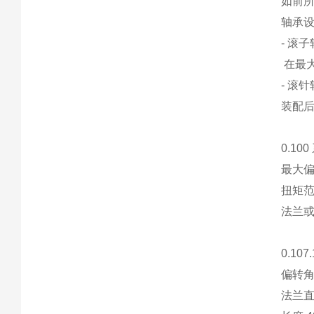
如前
轴承
- 滚
在最
- 滚
装配
0.1
最大偏
扭矩范
法兰
0.10
偏转角 
法兰直