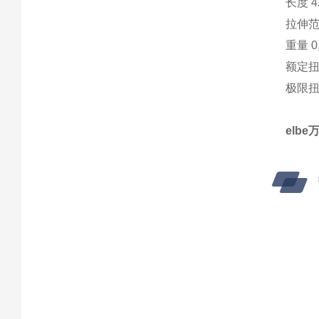
长度 4
拉伸范
重量 0,
额定扭矩
极限扭矩
elb