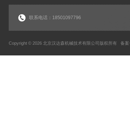
起重机
电机
联系电话：18501097796
分析仪
断路器
Copyright © 2026 北京汉达森机械技术有限公司版权所有
备案号
泵
指示器
变送器
测量仪
润滑器
联轴器
真空计
输送机
控制单元
弹簧