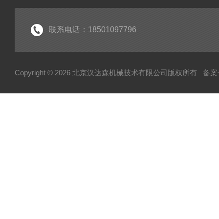
起重机
电机
联系电话：18501097796
分析仪
断路器
Copyright © 2026 北京汉达森机械技术有限公司版权所有
备案号
泵
指示器
变送器
测量仪
润滑器
联轴器
真空计
输送机
控制单元
弹簧