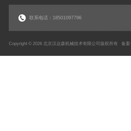
起重机
电机
联系电话：18501097796
分析仪
断路器
Copyright © 2026 北京汉达森机械技术有限公司版权所有
备案号
泵
指示器
变送器
测量仪
润滑器
联轴器
真空计
输送机
控制单元
弹簧