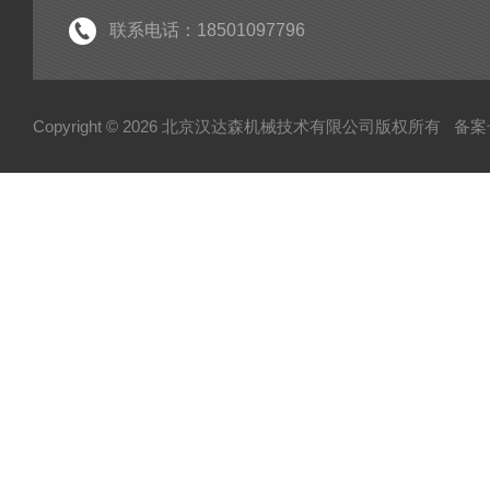
电机
联系电话：18501097796
分析仪
断路器
Copyright © 2026 北京汉达森机械技术有限公司版权所有
备案号
泵
指示器
变送器
测量仪
润滑器
联轴器
真空计
输送机
控制单元
弹簧
活塞