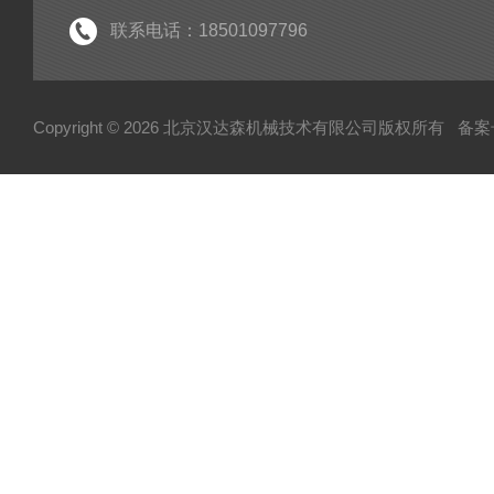
电机
联系电话：18501097796
分析仪
断路器
Copyright © 2026 北京汉达森机械技术有限公司版权所有
备案号
泵
指示器
变送器
测量仪
润滑器
联轴器
真空计
输送机
控制单元
弹簧
活塞