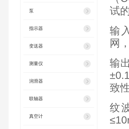
试
泵
输入
指示器
网
变送器
输出
测量仪
±0
润滑器
致
联轴器
纹波
真空计
≤1