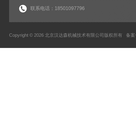
电机
联系电话：18501097796
分析仪
断路器
Copyright © 2026 北京汉达森机械技术有限公司版权所有
备案号
泵
指示器
变送器
测量仪
润滑器
联轴器
真空计
输送机
控制单元
弹簧
活塞