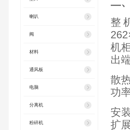
二
喇叭
整
26
阀
机
材料
出
通风板
散
电脑
功
分离机
安
扩
粉碎机