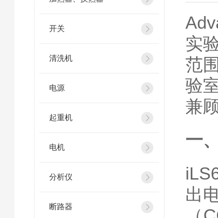
‍Ad
开关
实
清洗机
范
验
电源
兼
起重机
一
电机
iL
分析仪
出电
断路器
（