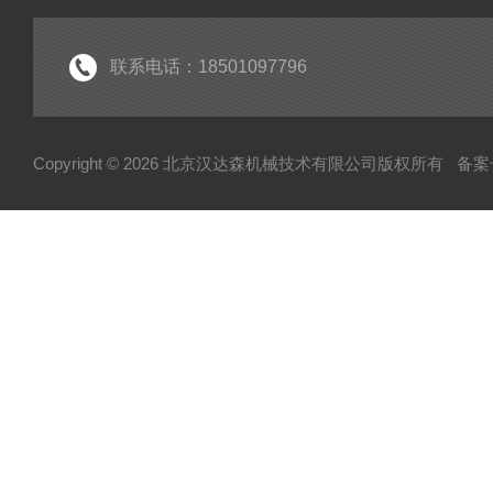
起重机
电机
联系电话：18501097796
分析仪
断路器
Copyright © 2026 北京汉达森机械技术有限公司版权所有
备案号
泵
指示器
变送器
测量仪
润滑器
联轴器
真空计
输送机
控制单元
弹簧